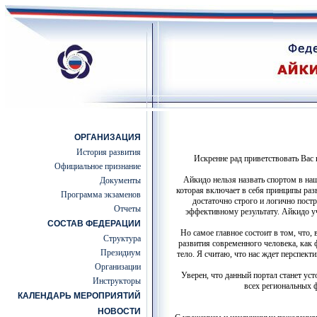
ОРГАНИЗАЦИЯ
История развития
Искренне рад приветствовать Вас 
Официальное признание
Айкидо нельзя назвать спортом в на
Документы
которая включает в себя принципы разв
Программа экзаменов
достаточно строго и логично постр
Отчеты
эффективному результату. Айкидо у
СОСТАВ ФЕДЕРАЦИИ
Но самое главное состоит в том, что,
Структура
развития современного человека, как 
Президиум
тело. Я считаю, что нас ждет перспект
Организации
Уверен, что данный портал станет ус
Инструкторы
всех региональных 
КАЛЕНДАРЬ МЕРОПРИЯТИЙ
НОВОСТИ