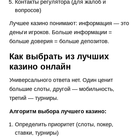
Контакты регулятора (для жалоб и
вопросов)
Лучшее казино понимают: информация — это
деньги игроков. Больше информации =
больше доверия = больше депозитов.
Как выбрать из лучших
казино онлайн
Универсального ответа нет. Один ценит
большие слоты, другой — мобильность,
третий — турниры.
Алгоритм выбора лучшего казино:
Определить приоритет (слоты, покер,
ставки, турниры)