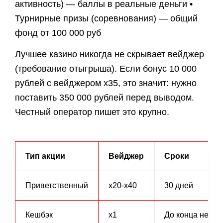
активность) — баллы в реальные деньги •
Турнирные призы (соревнования) — общий
фонд от 100 000 руб
Лучшее казино никогда не скрывает вейджер
(требование отыгрыша). Если бонус 10 000
рублей с вейджером x35, это значит: нужно
поставить 350 000 рублей перед выводом.
Честный оператор пишет это крупно.
Тип акции
Вейджер
Сроки
Приветственный
x20-x40
30 дней
Кешбэк
x1
До конца недел