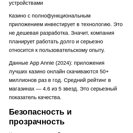
устройствами
Казино с полнофункциональным
приложением инвестирует в технологию. Это
не дешевая разработка. Значит, компания
планирует работать долго и серьезно
относится к пользовательскому опыту.
Данные App Annie (2024): приложения
лучших казино онлайн скачиваются 50+
миллионов раз в год. Средний рейтинг в
магазинах — 4.6 из 5 звезд. Это серьезный
показатель качества.
Безопасность и
прозрачность