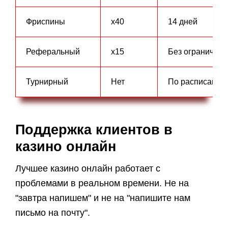
Фриспины
x40
14 дней
Реферальный
x15
Без ограничени
Турнирный
Нет
По расписанию
Поддержка клиентов в
казино онлайн
Лучшее казино онлайн работает с
проблемами в реальном времени. Не на
"завтра напишем" и не на "напишите нам
письмо на почту".