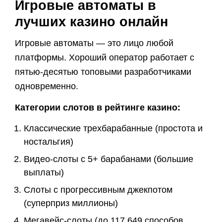
Игровые автоматы в
лучших казино онлайн
Игровые автоматы — это лицо любой
платформы. Хороший оператор работает с
пятью-десятью топовыми разработчиками
одновременно.
Категории слотов в рейтинге казино:
Классические трехбарабанные (простота и
ностальгия)
Видео-слоты с 5+ барабанами (большие
выплаты)
Слоты с прогрессивным джекпотом
(суперприз миллионы)
Мегавейс-слоты (до 117 649 способов