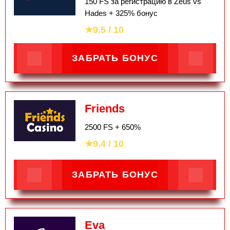
150 FS за регистрацию в Zeus vs
Hades + 325% бонус
★
9.5 / 10
ЗАБРАТЬ БОНУС
Friends
2500 FS + 650%
★
9.4 / 10
ЗАБРАТЬ БОНУС
Eva