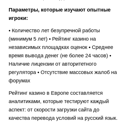
Параметры, которые изучают опытные
игроки:
• Количество лет безупречной работы
(минимум 5 лет) • Рейтинг казино на
независимых площадках оценок • Среднее
время вывода денег (не более 24 часов) •
Наличие лицензии от авторитетного
регулятора • Отсутствие массовых жалоб на
форумах
Рейтинг казино в Европе составляется
аналитиками, которые тестируют каждый
аспект: от скорости загрузки сайта до
качества перевода условий на русский язык.