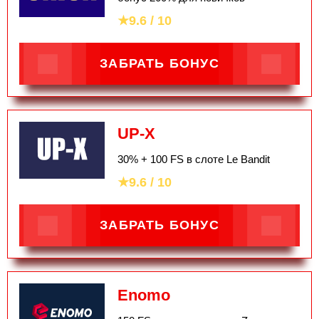
★
9.6 / 10
ЗАБРАТЬ БОНУС
UP-X
30% + 100 FS в слоте Le Bandit
★
9.6 / 10
ЗАБРАТЬ БОНУС
Enomo