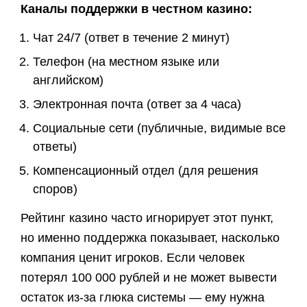
Каналы поддержки в честном казино:
Чат 24/7 (ответ в течение 2 минут)
Телефон (на местном языке или
английском)
Электронная почта (ответ за 4 часа)
Социальные сети (публичные, видимые все
ответы)
Компенсационный отдел (для решения
споров)
Рейтинг казино часто игнорирует этот пункт,
но именно поддержка показывает, насколько
компания ценит игроков. Если человек
потерял 100 000 рублей и не может вывести
остаток из-за глюка системы — ему нужна