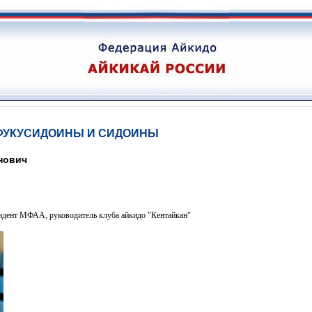
 ФУКУСИДОИНЫ И СИДОИНЫ
нович
дент МФАА, руководитель клуба айкидо "Кентайкан"