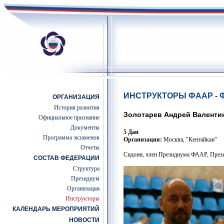
ИНСТРУКТОРЫ ФААР -
ОРГАНИЗАЦИЯ
История развития
Золотарев Андрей Валенти
Официальное признание
Документы
5 Дан
Программа экзаменов
Организация:
Москва, "Кентайкан"
Отчеты
Сидоин, ч
лен Президиума ФААР, Прези
СОСТАВ ФЕДЕРАЦИИ
Структура
Президиум
Организации
Инструкторы
КАЛЕНДАРЬ МЕРОПРИЯТИЙ
НОВОСТИ