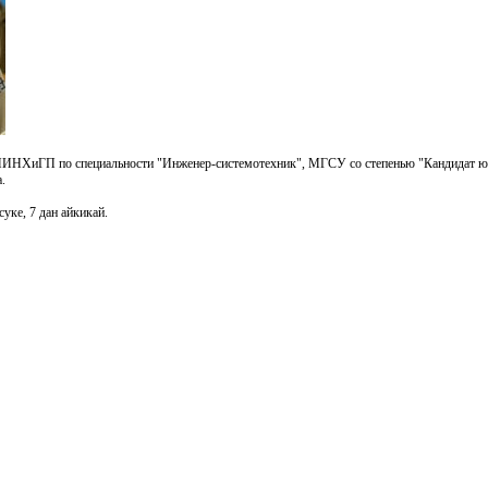
МИНХиГП по специальности "Инженер-системотехник", МГСУ со степенью "Кандидат юр
а.
уке, 7 дан айкикай.