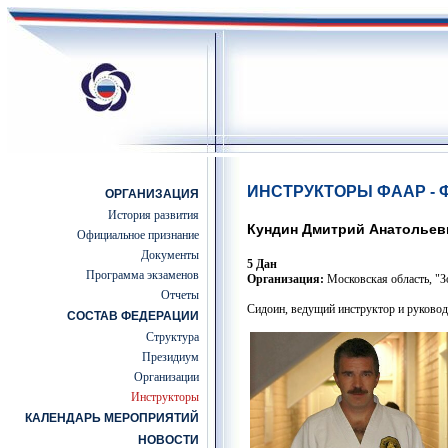
ИНСТРУКТОРЫ ФААР -
ОРГАНИЗАЦИЯ
История развития
Кундин Дмитрий Анатольев
Официальное признание
Документы
5 Дан
Программа экзаменов
Организация:
Московская область, "З
Отчеты
Сидоин, в
едущий инструктор и руково
СОСТАВ ФЕДЕРАЦИИ
Структура
Президиум
Организации
Инструкторы
КАЛЕНДАРЬ МЕРОПРИЯТИЙ
НОВОСТИ