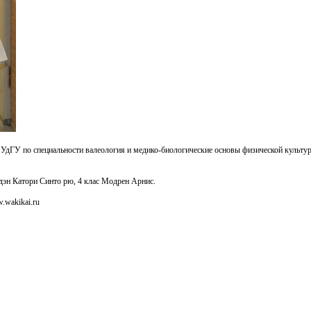
 УдГУ по специальности валеология и медико-биологические основы физической культур
дэн Катори Синто рю, 4 клас Модрен Арнис.
.wakikai.ru