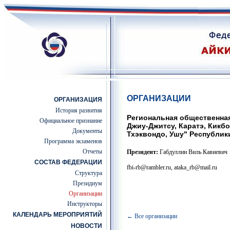
ОРГАНИЗАЦИИ
ОРГАНИЗАЦИЯ
История развития
Региональная общественная
Официальное признание
Джиу-Джитсу, Каратэ, Кикбо
Документы
Тхэквондо, Ушу" Республик
Программа экзаменов
Отчеты
Президент:
Габдуллин Виль Кавиевич
СОСТАВ ФЕДЕРАЦИИ
fbi-rb@rambler.ru, ataka_rb@mail.ru
Структура
Президиум
Организации
Инструкторы
КАЛЕНДАРЬ МЕРОПРИЯТИЙ
← Все организации
НОВОСТИ