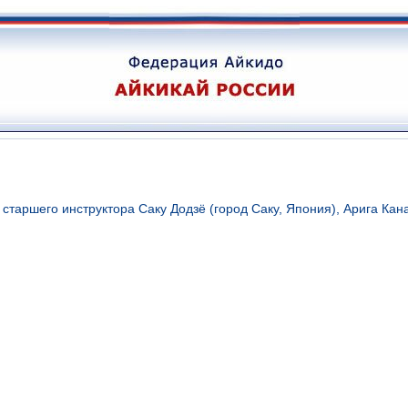
таршего инструктора Саку Додзё (город Саку, Япония), Арига Кан