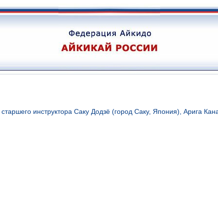
таршего инструктора Саку Додзё (город Саку, Япония), Арига Кан