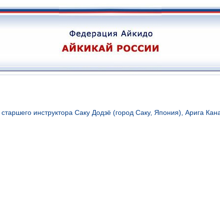
таршего инструктора Саку Додзё (город Саку, Япония), Арига Кан