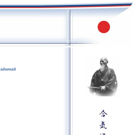
 айкикай