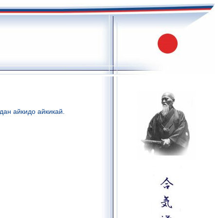
дан айкидо айкикай.