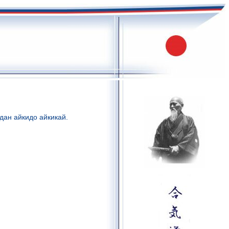
дан айкидо айкикай.