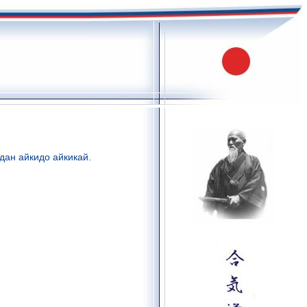
дан айкидо айкикай.