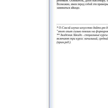
ребенком. Основатель, Досю Киссёмару, за
Возможно, имея перед собой эти примеры,
заниматься айкидо.
* О-Сэнсэй изучал искусство дайто-рю д
"этот опыт сильно повлиял на формирова
** Академия Айкидо - специальные курсы
включают три курса: начальный, средни
(прим.ред.).