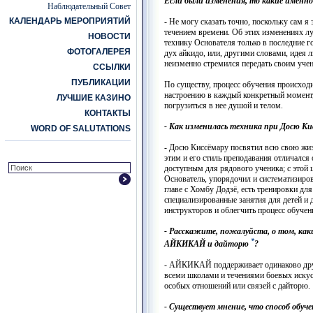
Если были изменения, то какие именно
Наблюдательный Совет
КАЛЕНДАРЬ МЕРОПРИЯТИЙ
- Не могу сказать точно, поскольку сам я
течением времени. Об этих изменениях л
НОВОСТИ
технику Основателя только в последние г
ФОТОГАЛЕРЕЯ
дух айкидо, или, другими словами, идея 
неизменно стремился передать своим учен
ССЫЛКИ
ПУБЛИКАЦИИ
По существу, процесс обучения происходи
настроению в каждый конкретный момент, 
ЛУЧШИЕ КАЗИНО
погрузиться в нее душой и телом.
КОНТАКТЫ
- Как изменилась техника при Досю Ки
WORD OF SALUTATIONS
- Досю Киссёмару посвятил всю свою жиз
этим и его стиль преподавания отличался
доступным для рядового ученика; с этой 
Основатель, упорядочил и систематизиров
главе с Хомбу Додзё, есть тренировки дл
специализированные занятия для детей и 
инструкторов и облегчить процесс обучен
- Расскажите, пожалуйста, о том, ка
*
АЙКИКАЙ и дайторю
?
- АЙКИКАЙ поддерживает одинаково дру
всеми школами и течениями боевых искус
особых отношений или связей с дайторю.
- Существует мнение, что способ обуч