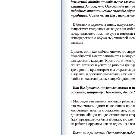
движений айкидо на отдельные элемен
влияния Запада, что Основатель не пр
подобные аналитические способы обуч
традиции. Согласны ли Вы с таким мн
- В боевых и художественных искусствах 
существует традиционная тенденция избег
представление о том, что суть и тонкости
непосредственно обучаясь у учителей и с
глазами.
Однако, если, как сейчас, множество люд
способностей вместе занимаются айкидо в
заниматься с каждым. Кроме того, некот
понять технику и успеть за ритмом трени
тренировки, при котором мы стараемся раз
выделить и доступно разъяснить важнейш
чтобы множество разных людей одновреме
- Как Вы думаете, насколько важно и 
оружием, например с боккеном, дзё, бо?
- Мы редко занимаемся техникой работы 
что мы считаем одним из основных принци
мы считаем занятия с боккеном, дзё, бо
движения айкидо при действиях тосю сохр
(кэн) превращались бы в айкикэн, а с дзё 
на работе с оружием как на одном из эле
- Были ли при жизни Основателя выде