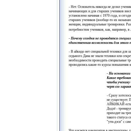
- Нет. Основатель никогда не делил учен
начинающих и для старших учеников ввел
установлено начиная с 1970 года, и сего
старших учеников (вообще-то их называют
женщин, индивидуальные тренировки. Раз
потребностям учеников, как, например, 
- Почему сегодня не проводятся специа
единственная возможность для этого 
- В айкидо нет специальной техники для 
седьмого Дана не знали техники или секр
необходимости проводить специальные тр
проводились какие-то курсы повышения 
- На основании
Какие требован
чтобы ученику 
черт его харак
- Сразу хотелос
не существует. 
АЙКИКАЙ есть м
Додзё - трениру
приходит на тре
такого статуса 
"ути-дэси" с са
Что касается кандидатов в инструкторы, 