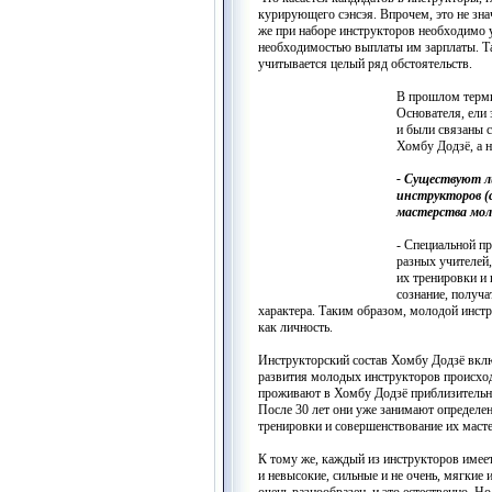
курирующего сэнсэя. Впрочем, это не знач
же при наборе инструкторов необходимо 
необходимостью выплаты им зарплаты. Та
учитывается целый ряд обстоятельств.
В прошлом терми
Основателя, ели 
и были связаны с
Хомбу Додзё, а н
- Существуют л
инструкторов (с
мастерства мо
- Специальной п
разных учителей
их тренировки и 
сознание, получа
характера. Таким образом, молодой инстр
как личность.
Инструкторский состав Хомбу Додзё включ
развития молодых инструкторов происход
проживают в Хомбу Додзё приблизительно 
После 30 лет они уже занимают определе
тренировки и совершенствование их масте
К тому же, каждый из инструкторов имее
и невысокие, сильные и не очень, мягкие 