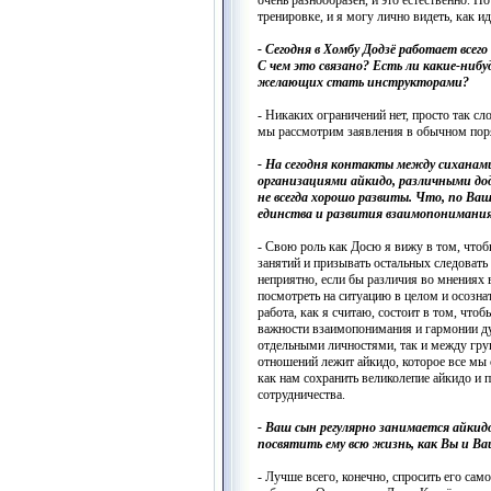
очень разнообразен, и это естественно. Н
тренировке, и я могу лично видеть, как ид
- Сегодня в Хомбу Додзё работает все
С чем это связано? Есть ли какие-ниб
желающих стать инструкторами?
- Никаких ограничений нет, просто так сл
мы рассмотрим заявления в обычном пор
- На сегодня контакты между сиханам
организациями айкидо, различными д
не всегда хорошо развиты. Что, по Ва
единства и развития взаимопониман
- Свою роль как Досю я вижу в том, чтоб
занятий и призывать остальных следова
неприятно, если бы различия во мнениях
посмотреть на ситуацию в целом и осознать
работа, как я считаю, состоит в том, что
важности взаимопонимания и гармонии ду
отдельными личностями, так и между груп
отношений лежит айкидо, которое все мы 
как нам сохранить великолепие айкидо и п
сотрудничества.
- Ваш сын регулярно занимается айкидо
посвятить ему всю жизнь, как Вы и В
- Лучше всего, конечно, спросить его сам