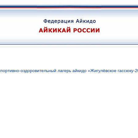
портивно-оздоровительный лагерь айкидо «Жигулёвское гассюку-