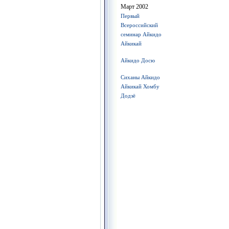
Март 2002
Первый
Всероссийский
семинар Айкидо
Айкикай
Айкидо Досю
Сиханы Айкидо
Айкикай Хомбу
Додзё