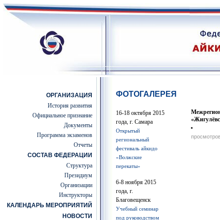
ФОТОГАЛЕРЕЯ
ОРГАНИЗАЦИЯ
История развития
Межрегион
16-18 октября 2015
Официальное признание
«Жигулёвс
года, г. Самара
Документы
Открытый
Программа экзаменов
просмотров
региональный
Отчеты
фестиваль айкидо
СОСТАВ ФЕДЕРАЦИИ
«Волжские
Структура
перекаты»
Президиум
6-8 ноября 2015
Организации
года, г.
Инструкторы
Благовещенск
КАЛЕНДАРЬ МЕРОПРИЯТИЙ
Учебный семинар
НОВОСТИ
под руководством