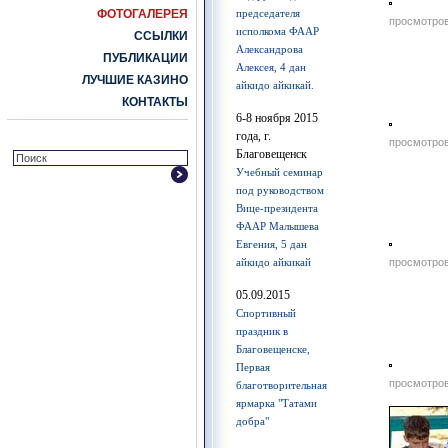
ФОТОГАЛЕРЕЯ
председателя
просмотров
исполкома ФААР
ССЫЛКИ
Александрова
ПУБЛИКАЦИИ
Алексея, 4 дан
ЛУЧШИЕ КАЗИНО
айкидо айкикай.
КОНТАКТЫ
6-8 ноября 2015
года, г.
просмотров
Благовещенск
Учебный семинар
под руководством
Вице-президента
ФААР Малышева
Евгения, 5 дан
айкидо айкикай
просмотров
05.09.2015
Спортивный
праздник в
Благовещенске,
Первая
просмотров
благотворительная
ярмарка "Татами
добра"