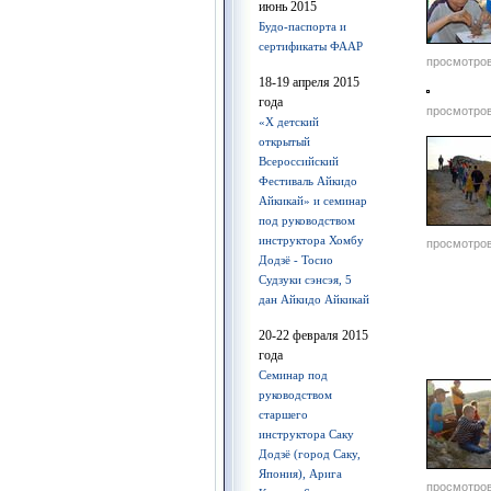
июнь 2015
Будо-паспорта и
сертификаты ФААР
просмотров
18-19 апреля 2015
года
просмотров
«Х детский
открытый
Всероссийский
Фестиваль Айкидо
Айкикай» и семинар
под руководством
инструктора Хомбу
просмотров
Додзё - Тосио
Судзуки сэнсэя, 5
дан Айкидо Айкикай
20-22 февраля 2015
года
Семинар под
руководством
старшего
инструктора Саку
Додзё (город Саку,
Япония), Арига
просмотров