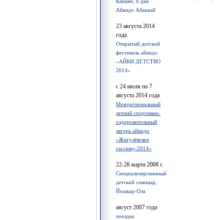
Канаме, 6 дан
Айкидо Айкикай
23 августа 2014
года
Открытый детский
фестиваль айкидо
«АЙКИ ДЕТСТВО
2014»
с 24 июля по 7
августа 2014 года
Межрегиональный
летний спортивно-
оздоровительный
лагерь айкидо
«Жигулёвское
гассюку-2014»
22-28 марта 2008 г.
Cпециализированный
детский семинар,
Йошкар-Ола
август 2007 года
поездка