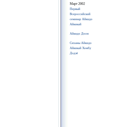
Март 2002
Первый
Всероссийский
семинар Айкидо
Айкикай
Айкидо Досю
Сиханы Айкидо
Айкикай Хомбу
Додзё