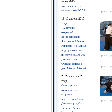
июнь 2015
Будо-паспорта и
сертификаты ФААР
просмотр
18-19 апреля 2015
года
«Х детский
открытый
Всероссийский
Фестиваль Айкидо
Айкикай» и семинар
под руководством
инструктора Хомбу
просмотр
Додзё - Тосио
Судзуки сэнсэя, 5
просмотр
дан Айкидо Айкикай
20-22 февраля 2015
года
Семинар под
руководством
старшего
инструктора Саку
просмотр
Додзё (город Саку,
Япония), Арига