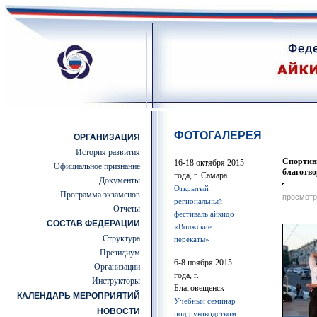
ФОТОГАЛЕРЕЯ
ОРГАНИЗАЦИЯ
История развития
Спортив
16-18 октября 2015
Официальное признание
благотв
года, г. Самара
Документы
Открытый
Программа экзаменов
просмотр
региональный
Отчеты
фестиваль айкидо
СОСТАВ ФЕДЕРАЦИИ
«Волжские
Структура
перекаты»
Президиум
6-8 ноября 2015
Организации
года, г.
Инструкторы
Благовещенск
КАЛЕНДАРЬ МЕРОПРИЯТИЙ
Учебный семинар
НОВОСТИ
под руководством