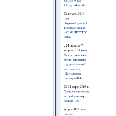
Канаме, 6 дан
Айкидо Айкикай
23 августа 2014
года
Открытый детский
фестиваль айкидо
«АЙКИ ДЕТСТВО
2014»
с 24 июля по 7
августа 2014 года
Межрегиональный
летний спортивно-
оздоровительный
лагерь айкидо
«Жигулёвское
гассюку-2014»
22-28 марта 2008 г.
Cпециализированный
детский семинар,
Йошкар-Ола
август 2007 года
поездка