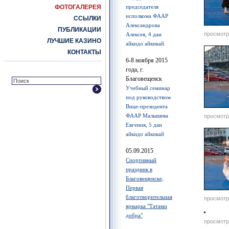
ФОТОГАЛЕРЕЯ
председателя
исполкома ФААР
ССЫЛКИ
Александрова
ПУБЛИКАЦИИ
просмотр
Алексея, 4 дан
ЛУЧШИЕ КАЗИНО
айкидо айкикай.
КОНТАКТЫ
6-8 ноября 2015
года, г.
Благовещенск
Учебный семинар
под руководством
Вице-президента
ФААР Малышева
просмотр
Евгения, 5 дан
айкидо айкикай
05.09.2015
Спортивный
праздник в
Благовещенске,
Первая
благотворительная
просмотр
ярмарка "Татами
добра"
просмотр