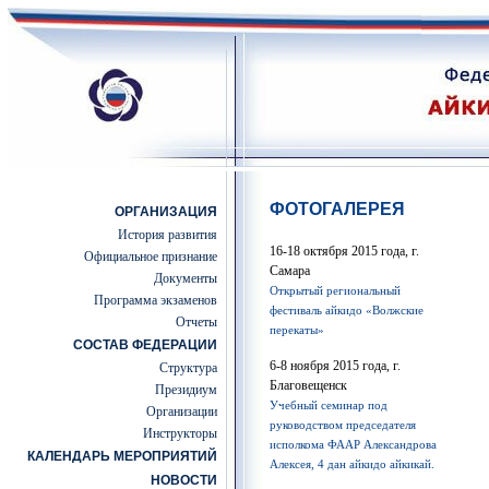
ФОТОГАЛЕРЕЯ
ОРГАНИЗАЦИЯ
История развития
16-18 октября 2015 года, г.
Официальное признание
Самара
Документы
Открытый региональный
Программа экзаменов
фестиваль айкидо «Волжские
Отчеты
перекаты»
СОСТАВ ФЕДЕРАЦИИ
6-8 ноября 2015 года, г.
Структура
Благовещенск
Президиум
Учебный семинар под
Организации
руководством председателя
Инструкторы
исполкома ФААР Александрова
КАЛЕНДАРЬ МЕРОПРИЯТИЙ
Алексея, 4 дан айкидо айкикай.
НОВОСТИ