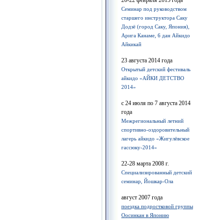
20-22 февраля 2015 года
Семинар под руководством
старшего инструктора Саку
Додзё (город Саку, Япония),
Арига Канаме, 6 дан Айкидо
Айкикай
23 августа 2014 года
Открытый детский фестиваль
айкидо «АЙКИ ДЕТСТВО
2014»
с 24 июля по 7 августа 2014
года
Межрегиональный летний
спортивно-оздоровительный
лагерь айкидо «Жигулёвское
гассюку-2014»
22-28 марта 2008 г.
Cпециализированный детский
семинар, Йошкар-Ола
август 2007 года
поездка подростковой группы
Оосинкан в Японию