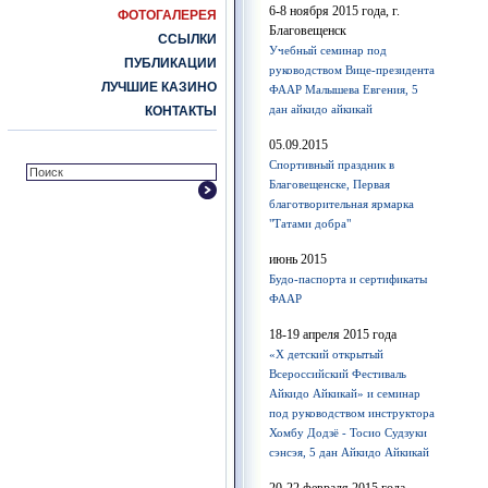
6-8 ноября 2015 года, г.
ФОТОГАЛЕРЕЯ
Благовещенск
ССЫЛКИ
Учебный семинар под
ПУБЛИКАЦИИ
руководством Вице-президента
ЛУЧШИЕ КАЗИНО
ФААР Малышева Евгения, 5
дан айкидо айкикай
КОНТАКТЫ
05.09.2015
Спортивный праздник в
Благовещенске, Первая
благотворительная ярмарка
"Татами добра"
июнь 2015
Будо-паспорта и сертификаты
ФААР
18-19 апреля 2015 года
«Х детский открытый
Всероссийский Фестиваль
Айкидо Айкикай» и семинар
под руководством инструктора
Хомбу Додзё - Тосио Судзуки
сэнсэя, 5 дан Айкидо Айкикай