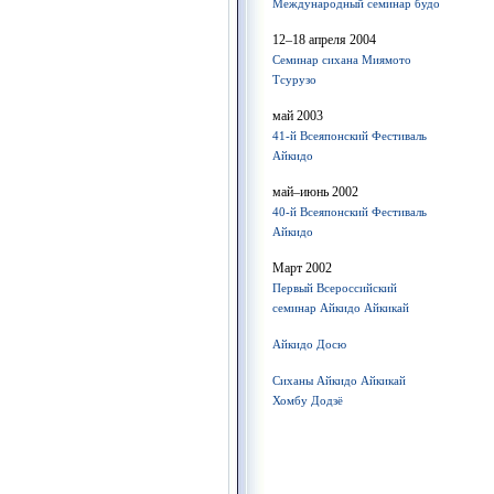
Международный семинар будо
12–18 апреля 2004
Семинар сихана Миямото
Тсурузо
май 2003
41-й Всеяпонский Фестиваль
Айкидо
май–июнь 2002
40-й Всеяпонский Фестиваль
Айкидо
Март 2002
Первый Всероссийский
семинар Айкидо Айкикай
Айкидо Досю
Сиханы Айкидо Айкикай
Хомбу Додзё