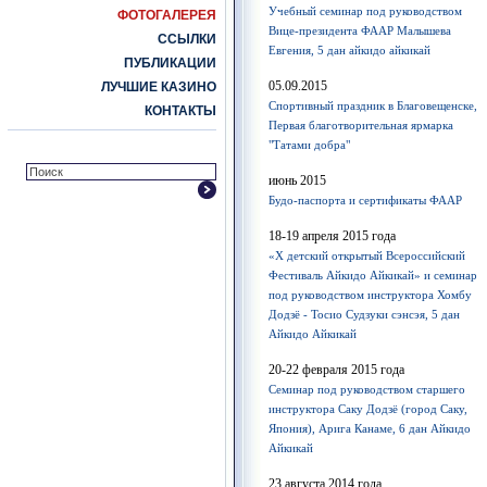
Учебный семинар под руководством
ФОТОГАЛЕРЕЯ
Вице-президента ФААР Малышева
ССЫЛКИ
Евгения, 5 дан айкидо айкикай
ПУБЛИКАЦИИ
05.09.2015
ЛУЧШИЕ КАЗИНО
Спортивный праздник в Благовещенске,
КОНТАКТЫ
Первая благотворительная ярмарка
"Татами добра"
июнь 2015
Будо-паспорта и сертификаты ФААР
18-19 апреля 2015 года
«Х детский открытый Всероссийский
Фестиваль Айкидо Айкикай» и семинар
под руководством инструктора Хомбу
Додзё - Тосио Судзуки сэнсэя, 5 дан
Айкидо Айкикай
20-22 февраля 2015 года
Семинар под руководством старшего
инструктора Саку Додзё (город Саку,
Япония), Арига Канаме, 6 дан Айкидо
Айкикай
23 августа 2014 года