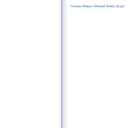
Сиханы Айкидо Айкикай Хомбу Додзё