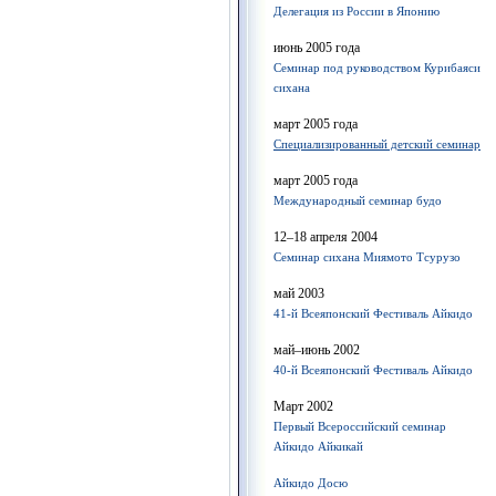
Делегация из России в Японию
июнь 2005 года
Семинар под руководством Курибаяси
сихана
март 2005 года
Специализированный детский семинар
март 2005 года
Международный семинар будо
12–18 апреля 2004
Семинар сихана Миямото Тсурузо
май 2003
41-й Всеяпонский Фестиваль Айкидо
май–июнь 2002
40-й Всеяпонский Фестиваль Айкидо
Март 2002
Первый Всероссийский семинар
Айкидо Айкикай
Айкидо Досю