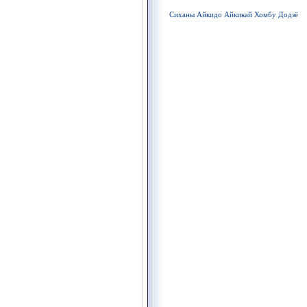
Сиханы Айкидо Айкикай Хомбу Додзё