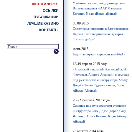
Учебный семинар под руководством
ФОТОГАЛЕРЕЯ
Вице-президента ФААР Малышева
ССЫЛКИ
Евгения, 5 дан айкидо айкикай
ПУБЛИКАЦИИ
05.09.2015
ЛУЧШИЕ КАЗИНО
Спортивный праздник в Благовещенске,
КОНТАКТЫ
Первая благотворительная ярмарка
"Татами добра"
июнь 2015
Будо-паспорта и сертификаты ФААР
18-19 апреля 2015 года
«Х детский открытый Всероссийский
Фестиваль Айкидо Айкикай» и семинар
под руководством инструктора Хомбу
Додзё - Тосио Судзуки сэнсэя, 5 дан
Айкидо Айкикай
20-22 февраля 2015 года
Семинар под руководством старшего
инструктора Саку Додзё (город Саку,
Япония), Арига Канаме, 6 дан Айкидо
Айкикай
23 августа 2014 года