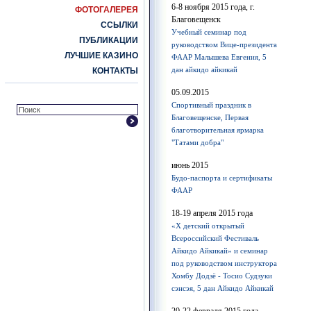
6-8 ноября 2015 года, г.
ФОТОГАЛЕРЕЯ
Благовещенск
ССЫЛКИ
Учебный семинар под
ПУБЛИКАЦИИ
руководством Вице-президента
ЛУЧШИЕ КАЗИНО
ФААР Малышева Евгения, 5
дан айкидо айкикай
КОНТАКТЫ
05.09.2015
Спортивный праздник в
Благовещенске, Первая
благотворительная ярмарка
"Татами добра"
июнь 2015
Будо-паспорта и сертификаты
ФААР
18-19 апреля 2015 года
«Х детский открытый
Всероссийский Фестиваль
Айкидо Айкикай» и семинар
под руководством инструктора
Хомбу Додзё - Тосио Судзуки
сэнсэя, 5 дан Айкидо Айкикай