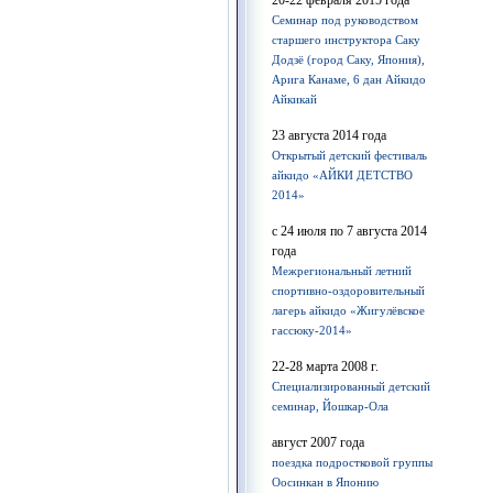
20-22 февраля 2015 года
Семинар под руководством
старшего инструктора Саку
Додзё (город Саку, Япония),
Арига Канаме, 6 дан Айкидо
Айкикай
23 августа 2014 года
Открытый детский фестиваль
айкидо «АЙКИ ДЕТСТВО
2014»
с 24 июля по 7 августа 2014
года
Межрегиональный летний
спортивно-оздоровительный
лагерь айкидо «Жигулёвское
гассюку-2014»
22-28 марта 2008 г.
Cпециализированный детский
семинар, Йошкар-Ола
август 2007 года
поездка подростковой группы
Оосинкан в Японию