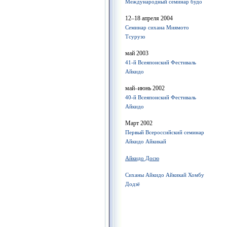
Международный семинар будо
12–18 апреля 2004
Семинар сихана Миямото
Тсурузо
май 2003
41-й Всеяпонский Фестиваль
Айкидо
май–июнь 2002
40-й Всеяпонский Фестиваль
Айкидо
Март 2002
Первый Всероссийский семинар
Айкидо Айкикай
Айкидо Досю
Сиханы Айкидо Айкикай Хомбу
Додзё