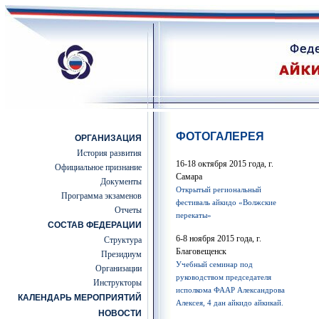
ФОТОГАЛЕРЕЯ
ОРГАНИЗАЦИЯ
История развития
16-18 октября 2015 года, г.
Официальное признание
Самара
Документы
Открытый региональный
Программа экзаменов
фестиваль айкидо «Волжские
Отчеты
перекаты»
СОСТАВ ФЕДЕРАЦИИ
6-8 ноября 2015 года, г.
Структура
Благовещенск
Президиум
Учебный семинар под
Организации
руководством председателя
Инструкторы
исполкома ФААР Александрова
КАЛЕНДАРЬ МЕРОПРИЯТИЙ
Алексея, 4 дан айкидо айкикай.
НОВОСТИ