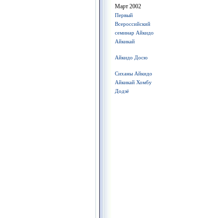
Март 2002
Первый
Всероссийский
семинар Айкидо
Айкикай
Айкидо Досю
Сиханы Айкидо
Айкикай Хомбу
Додзё