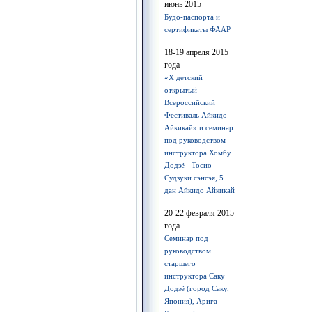
июнь 2015
Будо-паспорта и
сертификаты ФААР
18-19 апреля 2015
года
«Х детский
открытый
Всероссийский
Фестиваль Айкидо
Айкикай» и семинар
под руководством
инструктора Хомбу
Додзё - Тосио
Судзуки сэнсэя, 5
дан Айкидо Айкикай
20-22 февраля 2015
года
Семинар под
руководством
старшего
инструктора Саку
Додзё (город Саку,
Япония), Арига