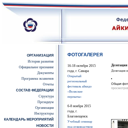
ФОТОГАЛЕРЕЯ
ОРГАНИЗАЦИЯ
История развития
Делегация
16-18 октября 2015
Официальное признание
года, г. Самара
Делегация и
Документы
Открытый
Программа экзаменов
региональный
Общая фот
Отчеты
фестиваль айкидо
просмотров
СОСТАВ ФЕДЕРАЦИИ
«Волжские
Структура
перекаты»
Президиум
6-8 ноября 2015
Организации
года, г.
Инструкторы
Благовещенск
КАЛЕНДАРЬ МЕРОПРИЯТИЙ
Учебный семинар
НОВОСТИ
под руководством