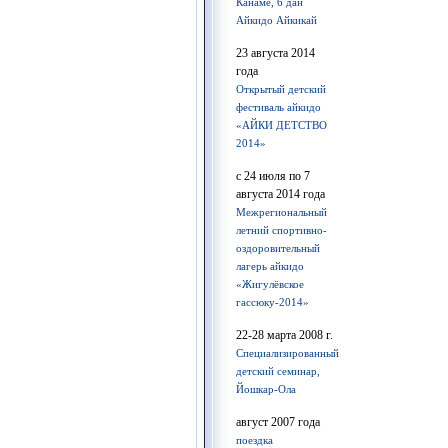
Канаме, 6 дан
Айкидо Айкикай
23 августа 2014
года
Открытый детский
фестиваль айкидо
«АЙКИ ДЕТСТВО
2014»
с 24 июля по 7
августа 2014 года
Межрегиональный
летний спортивно-
оздоровительный
лагерь айкидо
«Жигулёвское
гассюку-2014»
22-28 марта 2008 г.
Cпециализированный
детский семинар,
Йошкар-Ола
август 2007 года
поездка