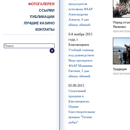
ФОТОГАЛЕРЕЯ
председателя
исполкома ФААР
ССЫЛКИ
Александрова
ПУБЛИКАЦИИ
Алексея, 4 дан
Перед отъе
ЛУЧШИЕ КАЗИНО
айкидо айкикай.
Яманако
КОНТАКТЫ
просмотров
6-8 ноября 2015
года, г.
Благовещенск
Учебный семинар
под руководством
Вице-президента
ФААР Малышева
Традиция
Евгения, 5 дан
просмотров
айкидо айкикай
05.09.2015
Спортивный
праздник в
Благовещенске,
Первая
благотворительная
ярмарка "Татами
добра"