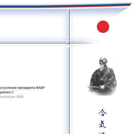
ступление президента ФААР
риенко С.
осмотров: 3688