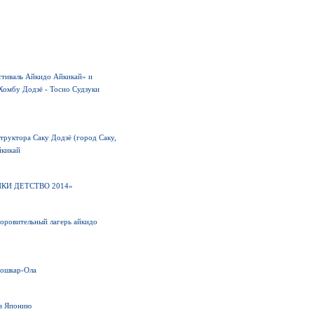
стиваль Айкидо Айкикай» и
Хомбу Додзё - Тосио Судзуки
труктора Саку Додзё (город Саку,
йкикай
«АЙКИ ДЕТСТВО 2014»
оровительный лагерь айкидо
Йошкар-Ола
 в Японию