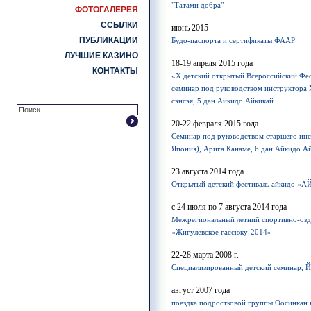
"Татами добра"
ФОТОГАЛЕРЕЯ
ССЫЛКИ
июнь 2015
ПУБЛИКАЦИИ
Будо-паспорта и сертификаты ФААР
ЛУЧШИЕ КАЗИНО
18-19 апреля 2015 года
КОНТАКТЫ
«Х детский открытый Всероссийский Фе
семинар под руководством инструктора 
сэнсэя, 5 дан Айкидо Айкикай
20-22 февраля 2015 года
Семинар под руководством старшего инс
Япония), Арига Канаме, 6 дан Айкидо А
23 августа 2014 года
Открытый детский фестиваль айкидо 
с 24 июля по 7 августа 2014 года
Межрегиональный летний спортивно-озд
«Жигулёвское гассюку-2014»
22-28 марта 2008 г.
Cпециализированный детский семинар, 
август 2007 года
поездка подростковой группы Оосинкан