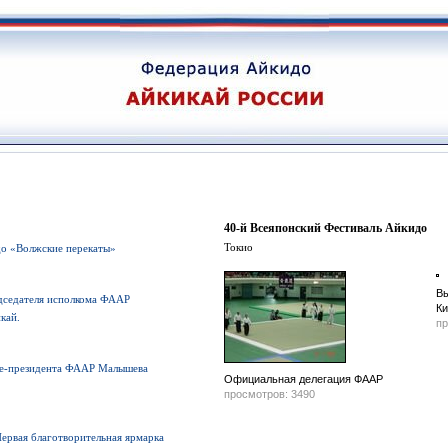
40-й Всеяпонский Фестиваль Айкидо
Токио
до «Волжские перекаты»
Вы
дседателя исполкома ФААР
Ки
кай.
пр
це-президента ФААР Малышева
Официальная делегация ФААР
просмотров: 3490
Первая благотворительная ярмарка