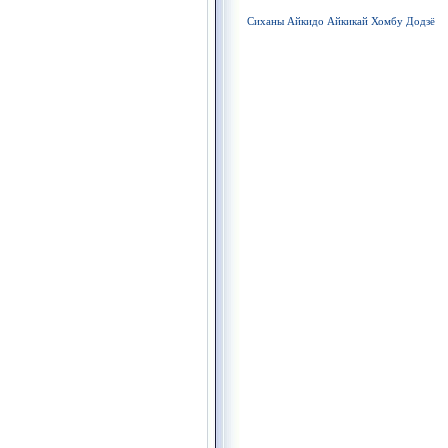
Сиханы Айкидо Айкикай Хомбу Додзё