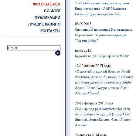
Учебный семинар под руководством
ФОТОГАЛЕРЕЯ
Вице-президента ФААР Малышева
ССЫЛКИ
Евгения, 5 дан айкидо айкикай
ПУБЛИКАЦИИ
05.09.2015
ЛУЧШИЕ КАЗИНО
Спортивный праздник в Благовещенске,
КОНТАКТЫ
Первая благотворительная ярмарка
"Татами добра"
июнь 2015
Будо-паспорта и сертификаты ФААР
18-19 апреля 2015 года
«Х детский открытый Всероссийский
Фестиваль Айкидо Айкикай» и семинар
под руководством инструктора Хомбу
Додзё - Тосио Судзуки сэнсэя, 5 дан
Айкидо Айкикай
20-22 февраля 2015 года
Семинар под руководством старшего
инструктора Саку Додзё (город Саку,
Япония), Арига Канаме, 6 дан Айкидо
Айкикай
23 августа 2014 года