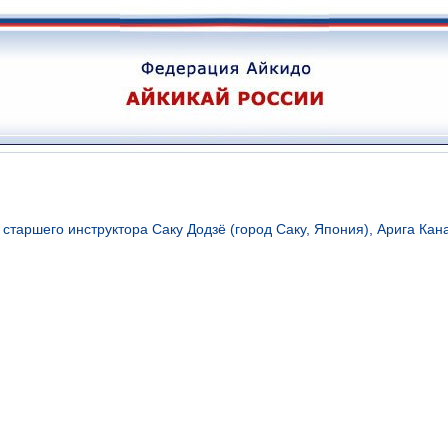
таршего инструктора Саку Додзё (город Саку, Япония), Арига Кан