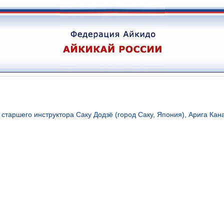
таршего инструктора Саку Додзё (город Саку, Япония), Арига Кан