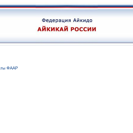
аты ФААР