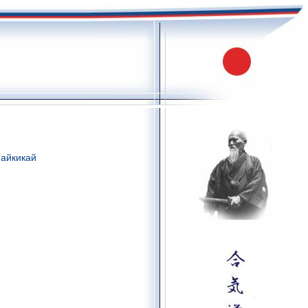
 айкикай