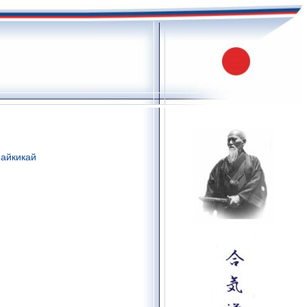
 айкикай