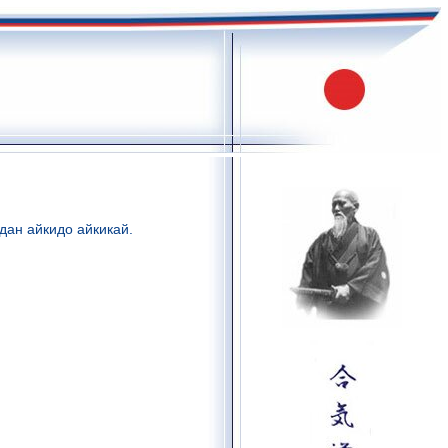
дан айкидо айкикай.