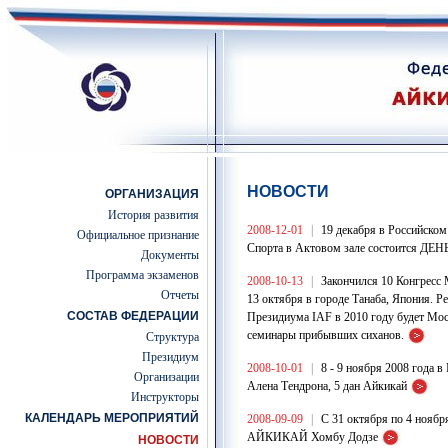
НОВОСТИ
ОРГАНИЗАЦИЯ
История развития
2008-12-01
|
19 декабря в Российском
Официальное признание
Спорта в Актовом зале состоится 
Документы
Программа экзаменов
2008-10-13
|
Закончился 10 Конгресс
Отчеты
13 октября в городе Танаба, Япония. 
СОСТАВ ФЕДЕРАЦИИ
Президиума IAF в 2010 году будет Мос
семинары прибывших сиханов.
Структура
Президиум
2008-10-01
|
8 - 9 ноября 2008 года 
Организации
Алена Тендрона, 5 дан Айкикай
Инструкторы
КАЛЕНДАРЬ МЕРОПРИЯТИЙ
2008-09-09
|
C 31 октября по 4 ноябр
АЙКИКАЙ Хомбу Додзе
НОВОСТИ