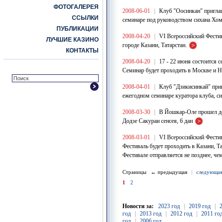
ФОТОГАЛЕРЕЯ
2008-06-01
|
Клуб "Оосинкан" пригла
ССЫЛКИ
семинаре под руководством сихана Хомб
ПУБЛИКАЦИИ
2008-04-20
|
VI Всероссийский Фестив
ЛУЧШИЕ КАЗИНО
городе Казани, Татарстан.
КОНТАКТЫ
2008-04-20
|
17 - 22 июня состоится 
Семинар будет проходить в Москве и 
2008-04-01
|
Клуб "Дзикисинкай" при
ежегодном семинаре куратора клуба, с
2008-03-30
|
В Йошкар-Оле прошел де
Додзе Сакураи сенсея, 6 дан
2008-03-01
|
VI Всероссийский Фестив
Фестиваль будет проходить в Казани, Та
Фестивале отправляется не позднее, чем
Страницы ← предыдущая
|
следующа
1
2
Новости за:
2023 год
|
2019 год
|
год
|
2013 год
|
2012 год
|
2011 го
год
|
2006 год