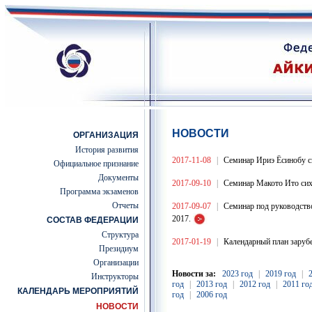
НОВОСТИ
ОРГАНИЗАЦИЯ
История развития
2017-11-08
|
Семинар Ириэ Ёсинобу си
Официальное признание
Документы
2017-09-10
|
Семинар Макото Ито сиха
Программа экзаменов
Отчеты
2017-09-07
|
Семинар под руководств
2017.
СОСТАВ ФЕДЕРАЦИИ
Структура
2017-01-19
|
Календарный план зару
Президиум
Организации
Новости за:
2023 год
|
2019 год
|
Инструкторы
год
|
2013 год
|
2012 год
|
2011 го
КАЛЕНДАРЬ МЕРОПРИЯТИЙ
год
|
2006 год
НОВОСТИ