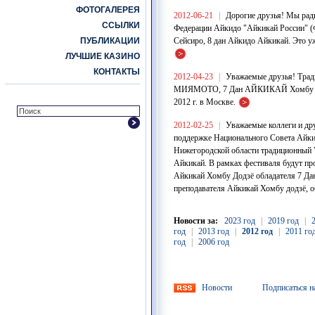
ФОТОГАЛЕРЕЯ
2012-06-21
|
Дорогие друзья! Мы рад
ССЫЛКИ
Федерации Айкидо "Айкикай России" (
ПУБЛИКАЦИИ
Сейсиро, 8 дан Айкидо Айкикай. Это у
ЛУЧШИЕ КАЗИНО
КОНТАКТЫ
2012-04-23
|
Уважаемые друзья! Трад
МИЯМОТО, 7 Дан АЙКИКАЙ Хомбу Додзё
2012 г. в Москве.
2012-02-25
|
Уважаемые коллеги и др
поддержке Национального Совета Айкидо
Нижегородской области традиционный 
Айкикай. В рамках фестиваля будут пр
Айкикай Хомбу Додзё обладателя 7 
преподавателя Айкикай Хомбу додзё, 
Новости за:
2023 год
|
2019 год
|
год
|
2013 год
|
2012 год
|
2011 го
год
|
2006 год
Новости
Подписаться н