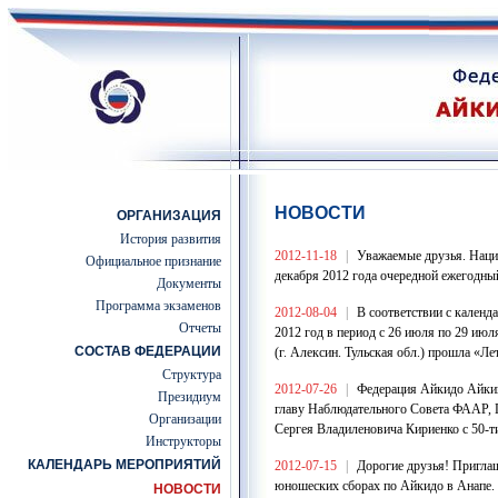
НОВОСТИ
ОРГАНИЗАЦИЯ
История развития
2012-11-18
|
Уважаемые друзья. Наци
Официальное признание
декабря 2012 года очередной ежегодны
Документы
Программа экзаменов
2012-08-04
|
В соответствии с кален
Отчеты
2012 год в период с 26 июля по 29 ию
СОСТАВ ФЕДЕРАЦИИ
(г. Алексин. Тульская обл.) прошла «
Структура
2012-07-26
|
Федерация Айкидо Айкик
Президиум
главу Наблюдательного Совета ФААР, 
Организации
Сергея Владиленовича Кириенко с 50-т
Инструкторы
КАЛЕНДАРЬ МЕРОПРИЯТИЙ
2012-07-15
|
Дорогие друзья! Приглаш
юношеских сборах по Айкидо в Анапе.
НОВОСТИ