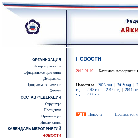
НОВОСТИ
ОРГАНИЗАЦИЯ
История развития
2019-01-10
|
Календарь мероприятий 
Официальное признание
Документы
Программа экзаменов
Новости за:
2023 год
|
2019 год
|
год
|
2013 год
|
2012 год
|
2011 го
Отчеты
год
|
2006 год
СОСТАВ ФЕДЕРАЦИИ
Структура
Президиум
Новости
Подписаться н
Организации
Инструкторы
КАЛЕНДАРЬ МЕРОПРИЯТИЙ
НОВОСТИ